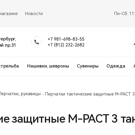
магазине
Новости
Пн-Сб: 11
тербург,
+7 981-698-83-55
й пр.31
+7 (812) 232-2682
стрельба
Нашивки, шевроны
Сувениры
Одежда
Перчатки, рукавицы
Перчатки тактические защитные M-PACT 3 
е защитные M-PACT 3 тан